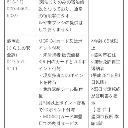
618-11)
(素泊まりのみの宿泊施
070-4462-
設となっており、通常
6089
の宿泊客にタオ
ルや歯ブラシの提供は
しておりません)
盛岡市
MORIO-Jカード又はポ
○年齢 65歳以
(くらしの安
イント付与
上
全課)
・未所持者:販売価格
○盛岡市在住
019-651-
300円のカードと200ポ
○運転免許自主
4111
イント付与
返納者
・現所持者:500ポイン
(平成28年8月1
トを付与
日以降)
・免許返納シール貼付
○窓口で運転経
後
歴証明書を提
月5回以上ポイント貯蓄
示
で50ポイント付与
【 窓 口 】
・MORIO-Jカード加盟
盛岡市役所:本
店での割引サービス
館6階