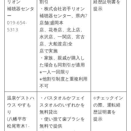
リオン
割引
経歴証明書を
補聴器センタ
・株式会社岩手リオン
提示
ー
補聴器センター、県内7
019-654-
店舗(盛岡本
5313
店、花巻店、北上店、
水沢店、一関店、宮古
店、大船渡店)全
店で実施
・家族、親戚が購入し
た場合も同割引が適用
※一人一回限り
※他割引制度と重複利用
不可
温泉ゲストハ
・バスタオルかフェイ
○チェックイン
ウス やすも
スタオルのいずれかを
の際、運転経
り
無料貸出
歴証明書を
(八幡平市
・使い捨て歯ブラシを
提示
松尾寄木1-
無料で提供