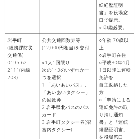
転経歴証明
書」を役場窓
口で提示。
※ 印鑑必要。
岩手町
公共交通回数券等
○年齢 70歳以
(総務課防災
(12,000円相当)を交付
上
交通係)
○岩手町在住
0195-62-
※1人1回限り
○平成30年4月
2111(内線
次の1~3のいずれか一
1日以降に運転
208)
つを選択
免許を
1 「あいあいバス」、
自主返納した
「あいあいタクシー」
方
の回数券
○「申請による
2 岩手県北バスのバス
運転免許の取
カード
り消し通知
3 岩手町タクシー券(沼
書」と「運転
宮内タクシー)
経歴証明書」
を役場窓口