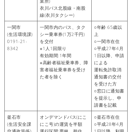
業所)
衣川バス北股線・南股
線(衣川タクシー)
一関市
一関市内のバス、タク
○年齢 65歳以
(生活環境課)
シー乗車券(1万2千円)
上
0191-21-
を交付
○一関市在住
8342
※1人1回限り
○平成27年4月
有効期間:1年間
1日以降、申請
※高齢者福祉乗車券、障
による
害者福祉乗車券を受け
運転免許取消
た者を除く
通知書の交付
を受けた方
○窓口に通知書
を提示し、申
請書を記載
釜石市
オンデマンドバス(にこ
○釜石市在住
(生活安全課
にこ号)の運賃を半額
○平成28年4月
交通政策係)
運行区間:栗林、鵜住
1日以降、利用