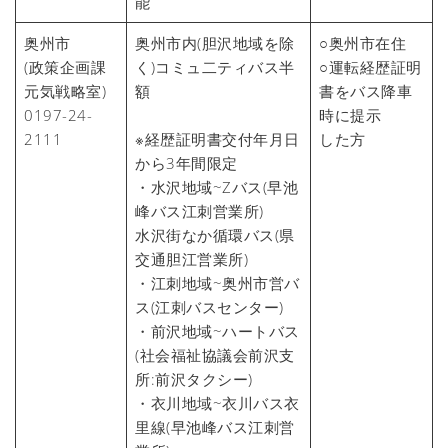
能
奥州市
奥州市内(胆沢地域を除
○奥州市在住
(政策企画課
く)コミュ二ティバス半
○運転経歴証明
元気戦略室)
額
書をバス降車
0197-24-
時に提示
2111
※経歴証明書交付年月日
した方
から3年間限定
・水沢地域~Zバス(早池
峰バス江刺営業所)
水沢街なか循環バス(県
交通胆江営業所)
・江刺地域~奥州市営バ
ス(江刺バスセンター)
・前沢地域~ハートバス
(社会福祉協議会前沢支
所:前沢タクシー)
・衣川地域~衣川バス衣
里線(早池峰バス江刺営