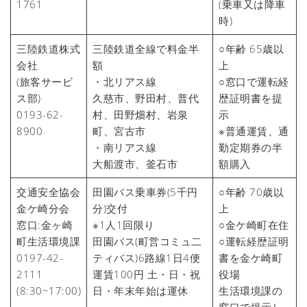
1761
(乗車又は降車
時)
三陸鉄道株式
三陸鉄道全線で料金半
○年齢 65歳以
会社
額
上
(旅客サービ
・北リアス線
○窓口で運転経
ス部)
久慈市、野田村、普代
歴証明書を提
0193-62-
村、田野畑村、岩泉
示
8900
町、宮古市
※普通運賃、通
・南リアス線
勤定期券の半
大船渡市、釜石市
額購入
交通安全協会
田園バス乗車券(5千円
○年齢 70歳以
金ケ崎分会
分)交付
上
窓口:金ヶ崎
※1人1回限り
○金ケ崎町在住
町生活環境課
田園バス(町営コミュ二
○運転経歴証明
0197-42-
ティバス)6路線1日4便
書を金ケ崎町
2111
運賃100円 土・日・祝
役場
(8:30~17:00)
日・年末年始は運休
生活環境課の