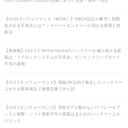
行約12,000kmで2回目の交換に至った症状・条件・対応
【C63S Eパフォーマンス（W206）】MBUX設定が勝手に初期
化される不具合とは？｜イージーエントリーが消える原因と対
処法
【実体験】C63 S E Performanceのバッテリーが減り続ける原
因は「ドアロックシステムの不具合」だった｜スリープモード
不良の真相
【C63 S E パフォーマンス】登録2年以内で発生したバッテリー
上がりが新車保証で無償交換できた話
【C63 S E パフォーマンス】突然ギアが動かない!? ブレーキア
シスト制限・ソフト更新不可の原因はまさかのバッテリー上が
りだった