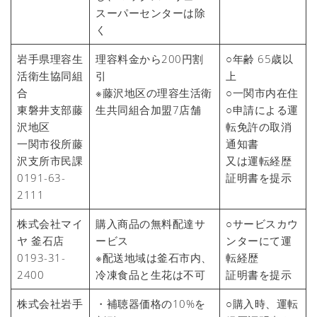
スーパーセンターは除
く
岩手県理容生
理容料金から200円割
○年齢 65歳以
活衛生協同組
引
上
合
※藤沢地区の理容生活衛
○一関市内在住
東磐井支部藤
生共同組合加盟7店舗
○申請による運
沢地区
転免許の取消
一関市役所藤
通知書
沢支所市民課
又は運転経歴
0191-63-
証明書を提示
2111
株式会社マイ
購入商品の無料配達サ
○サービスカウ
ヤ 釜石店
ービス
ンターにて運
0193-31-
※配送地域は釜石市内、
転経歴
2400
冷凍食品と生花は不可
証明書を提示
株式会社岩手
・補聴器価格の10%を
○購入時、運転