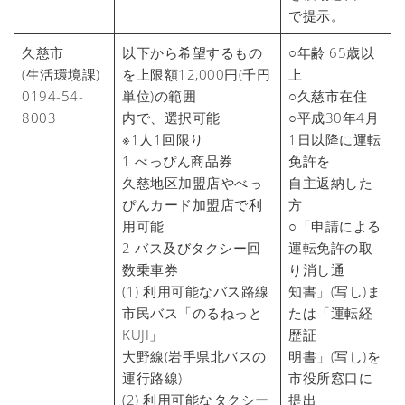
で提示。
久慈市
以下から希望するもの
○年齢 65歳以
(生活環境課)
を上限額12,000円(千円
上
0194-54-
単位)の範囲
○久慈市在住
8003
内で、選択可能
○平成30年4月
※1人1回限り
1日以降に運転
1 べっぴん商品券
免許を
久慈地区加盟店やべっ
自主返納した
ぴんカード加盟店で利
方
用可能
○「申請による
2 バス及びタクシー回
運転免許の取
数乗車券
り消し通
(1) 利用可能なバス路線
知書」(写し)ま
市民バス「のるねっと
たは「運転経
KUJI」
歴証
大野線(岩手県北バスの
明書」(写し)を
運行路線)
市役所窓口に
(2) 利用可能なタクシー
提出