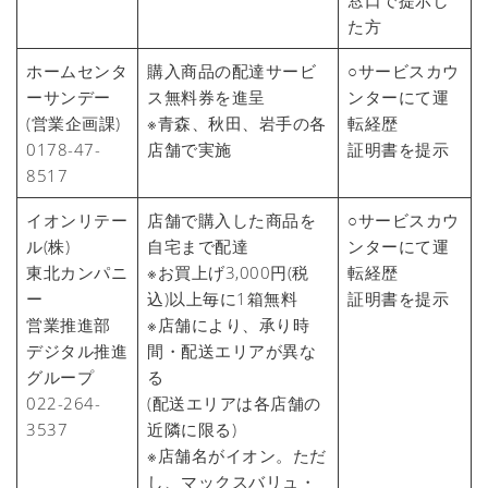
窓口で提示し
た方
ホームセンタ
購入商品の配達サービ
○サービスカウ
ーサンデー
ス無料券を進呈
ンターにて運
(営業企画課)
※青森、秋田、岩手の各
転経歴
0178-47-
店舗で実施
証明書を提示
8517
イオンリテー
店舗で購入した商品を
○サービスカウ
ル(株)
自宅まで配達
ンターにて運
東北カンパニ
※お買上げ3,000円(税
転経歴
ー
込)以上毎に1箱無料
証明書を提示
営業推進部
※店舗により、承り時
デジタル推進
間・配送エリアが異な
グループ
る
022-264-
(配送エリアは各店舗の
3537
近隣に限る)
※店舗名がイオン。ただ
し、マックスバリュ・