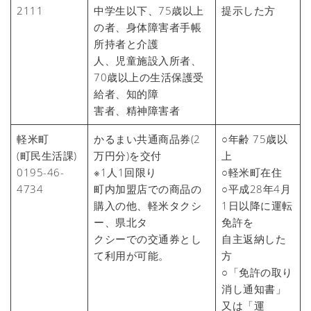
2111
中学生以下、75歳以上
提示した方
の者、身体障害者手帳
所持者と介護
人、児童施設入所者、
70歳以上の生活保護受
給者、知的障
害者、精神障害者
軽米町
かるまい共通商品券(2
○年齢 75歳以
(町民生活課)
万円分)を交付
上
0195-46-
※1人1回限り
○軽米町在住
4734
町内加盟店での商品の
○平成28年4月
購入の他、軽米タクシ
1日以降に運転
ー、県北タ
免許を
クシーでの交通券とし
自主返納した
て利用が可能。
方
○「免許の取り
消し通知書」
又は「運