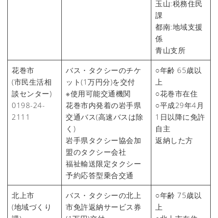
玉山:税務住民
課
都南:地域支援
係
青山支所
花巻市
バス・タクシーのチケ
○年齢 65歳以
(市民生活相
ット(1万円分)を交付
上
談センター)
※使用可能交通機関
○花巻市在住
0198-24-
花巻市内発着の岩手県
○平成29年4月
2111
交通バス(高速バスは除
1日以降に免許
く)
自主
岩手県タクシー協会加
返納した方
盟のタクシー会社
福祉輸送限定タクシー
予約応答型乗合交通
北上市
バス・タクシーの北上
○年齢 75歳以
(地域づくり
市免許返納サービス券
上