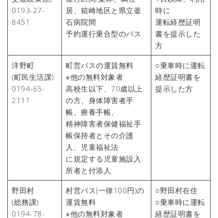
0193-27-
居、箱崎地区と県立釜
時に
8451
石病院間
運転経歴証明
予約運行乗合型のバス
書を提示した
方
洋野町
町営バスの運賃無料
○乗車時に運転
(町民生活課)
※他の無料対象者
経歴証明書を
0194-65-
高校生以下、70歳以上
提示した方
2111
の方、身体障害者手
帳、療養手帳、
精神障害者保健福祉手
帳保持者とその介護
人、児童福祉法
に規定する児童施設入
所者と付添人
野田村
村営バス(一律100円)の
○野田村在住
(総務課)
運賃無料
○乗車時に運転
0194-78-
※他の無料対象者
経歴証明書を