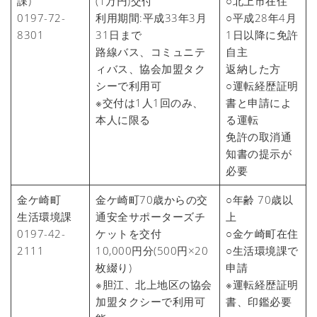
課)
(1万円)交付
○北上市在住
0197-72-
利用期間:平成33年3月
○平成28年4月
8301
31日まで
1日以降に免許
路線バス、コミュニテ
自主
ィバス、協会加盟タク
返納した方
シーで利用可
○運転経歴証明
※交付は1人1回のみ、
書と申請によ
本人に限る
る運転
免許の取消通
知書の提示が
必要
金ケ崎町
金ケ崎町70歳からの交
○年齢 70歳以
生活環境課
通安全サポーターズチ
上
0197-42-
ケットを交付
○金ケ崎町在住
2111
10,000円分(500円×20
○生活環境課で
枚綴り)
申請
※胆江、北上地区の協会
※運転経歴証明
加盟タクシーで利用可
書、印鑑必要