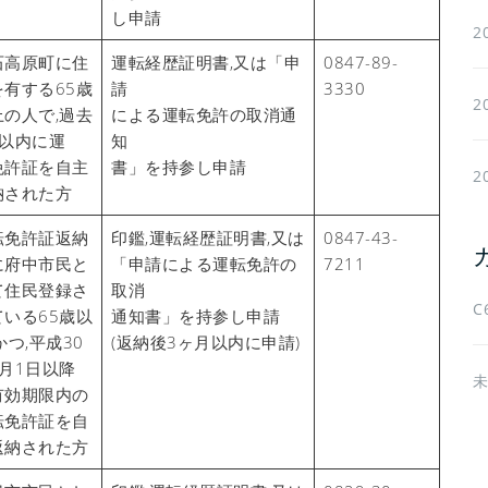
し申請
2
石高原町に住
運転経歴証明書,又は「申
0847-89-
を有する65歳
請
3330
2
上の人で,過去
による運転免許の取消通
年以内に運
知
免許証を自主
書」を持参し申請
2
納された方
転免許証返納
印鑑,運転経歴証明書,又は
0847-43-
に府中市民と
「申請による運転免許の
7211
て住民登録さ
取消
C
ている65歳以
通知書」を持参し申請
かつ,平成30
(返納後3ヶ月以内に申請)
1月1日以降
有効期限内の
転免許証を自
返納された方