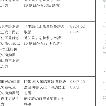
れた方
(返納日から60日以内)
【
転免許証返納
「申請による運転免許の
0824-62-
に三次市民と
取消
6129
て住民登録さ
通知書」を持参し申請
【
ている65歳以
(返納日から3か月以内)
かつ,運転免
証の有効期
内に自主返納
れた方
羅町民の65歳
印鑑,本人確認書類,運転経
0847-25-
2
上で運転免
歴証明書,又は「申請によ
0072
証の有効期間
る運
2
に自主返納さ
転免許の取消通知書」を
た方
持参