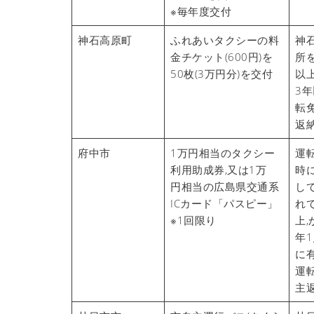
※毎年度交付
神石高原町
ふれあいタクシーの料
神
金チケット(600円)を
所
50枚(3万円分)を交付
以
3
転
返
府中市
1万円相当のタクシー
運
利用助成券,又は1万
時
円相当の広島県交通系
し
ICカード「パスピー」
れ
※1回限り
上,
年
に
運
主