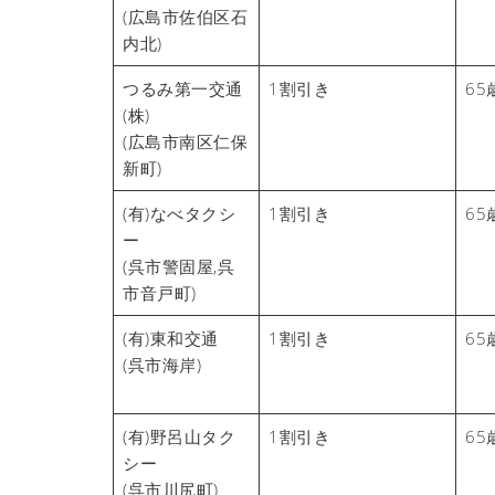
(広島市佐伯区石
内北)
つるみ第一交通
1割引き
65
(株)
(広島市南区仁保
新町)
(有)なべタクシ
1割引き
65
ー
(呉市警固屋,呉
市音戸町)
(有)東和交通
1割引き
65
(呉市海岸)
(有)野呂山タク
1割引き
65
シー
(呉市川尻町)