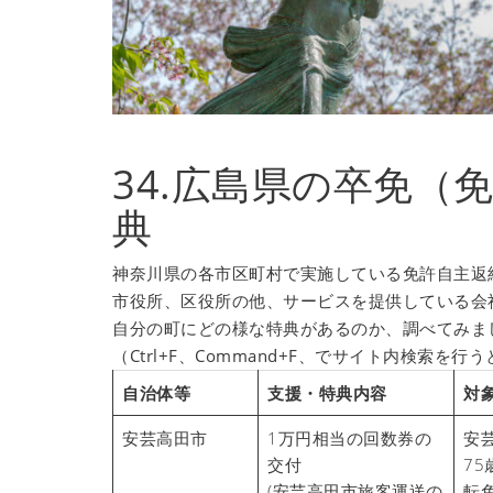
34.広島県の卒免（
典
神奈川県の各市区町村で実施している免許自主返
市役所、区役所の他、サービスを提供している会
自分の町にどの様な特典があるのか、調べてみま
（Ctrl+F、Command+F、でサイト内検索を
自治体等
支援・特典内容
対
安芸高田市
1万円相当の回数券の
安
交付
7
(安芸高田市旅客運送の
転