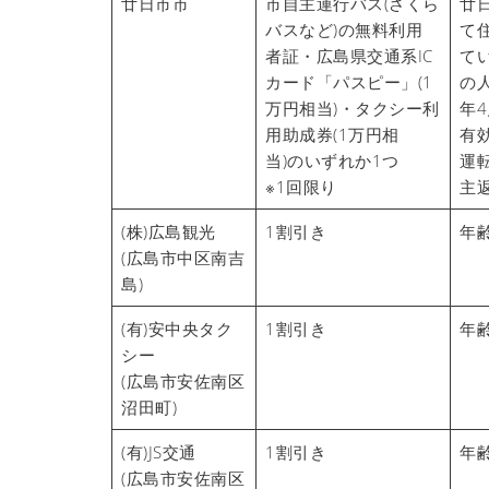
廿日市市
市自主運行バス(さくら
廿
バスなど)の無料利用
て
者証・広島県交通系IC
て
カード「パスピー」(1
の人
万円相当)・タクシー利
年
用助成券(1万円相
有
当)のいずれか1つ
運
※1回限り
主
(株)広島観光
1割引き
年
(広島市中区南吉
島)
(有)安中央タク
1割引き
年
シー
(広島市安佐南区
沼田町)
(有)JS交通
1割引き
年
(広島市安佐南区