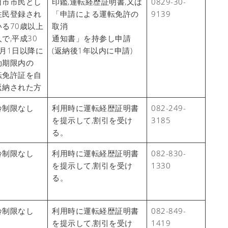
日市市民とし
印鑑,運転経歴証明書,又は
0829-30-
住民登録され
「申請による運転免許の
9139
いる70歳以上
取消
で,平成30
通知書」を持参し申請
4月1日以降に
(返納後1年以内に申請)
効期限内の
転免許証を自
返納された方
齢制限なし
利用時に運転経歴証明書
082-249-
を提示して,割引を受け
3185
る。
齢制限なし
利用時に運転経歴証明書
082-830-
を提示して,割引を受け
1330
る。
齢制限なし
利用時に運転経歴証明書
082-849-
を提示して,割引を受け
1419