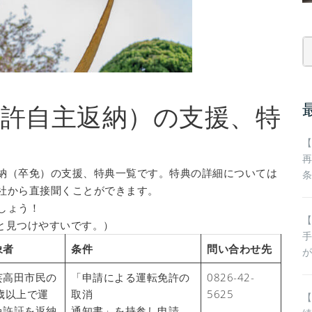
免許自主返納）の支援、特
【
再
納（卒免）の支援、特典一覧です。特典の詳細については
社から直接聞くことができます。
しょう！
【
行うと見つけやすいです。）
象者
条件
問い合わせ先
芸高田市民の
「申請による運転免許の
0826-42-
5歳以上で運
取消
5625
【
免許証を返納
通知書」を持参し申請