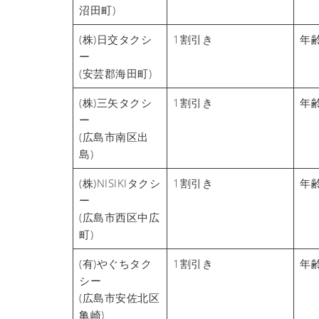
沼田町)
(株)日交タクシ
1割引き
年
ー
(安芸郡海田町)
(株)三矢タクシ
1割引き
年
ー
(広島市南区出
島)
(株)NISIKIタクシ
1割引き
年
ー
(広島市西区中広
町)
(有)やぐちタク
1割引き
年
シー
(広島市安佐北区
亀崎)