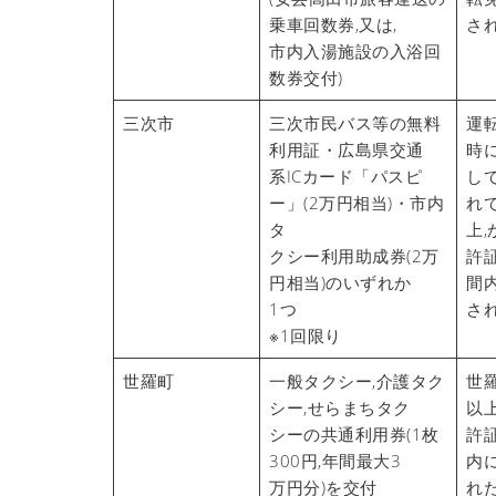
乗車回数券,又は,
さ
市内入湯施設の入浴回
数券交付)
三次市
三次市民バス等の無料
運
利用証・広島県交通
時
系ICカード「パスピ
し
ー」(2万円相当)・市内
れ
タ
上,
クシー利用助成券(2万
許
円相当)のいずれか
間
1つ
さ
※1回限り
世羅町
一般タクシー,介護タク
世
シー,せらまちタク
以
シーの共通利用券(1枚
許
300円,年間最大3
内
万円分)を交付
れ