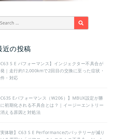
SEARCH
最近の投稿
C63 S E パフォーマンス】インジェクター不具合が
発｜走行約12,000kmで2回目の交換に至った症状・
条件・対応
C63S Eパフォーマンス（W206）】MBUX設定が勝
手に初期化される不具合とは？｜イージーエントリー
が消える原因と対処法
実体験】C63 S E Performanceのバッテリーが減り